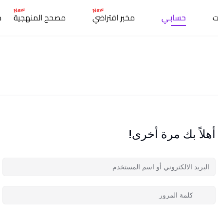
New
New
ت
حسابـي
مخبر افتراضي
مصحح المنهجية
م
أهلاً بك مرة أخرى!